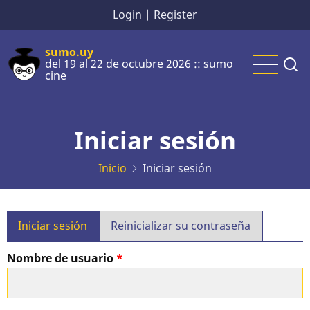
Pasar
Login
|
Register
al
contenido
sumo.uy
del 19 al 22 de octubre 2026 :: sumo
principal
cine
Iniciar sesión
Inicio
Iniciar sesión
Solapas
Iniciar sesión
Reinicializar su contraseña
principales
Nombre de usuario