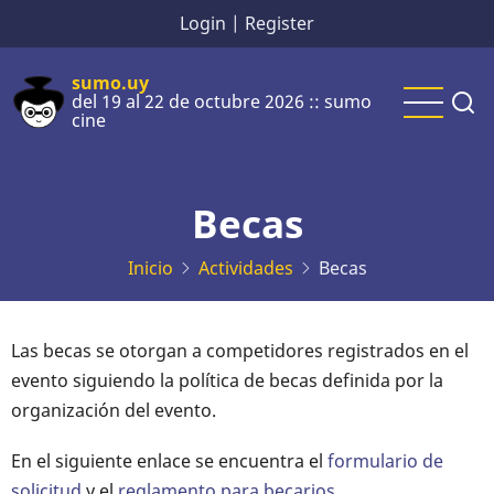
Pasar
Login
|
Register
al
contenido
sumo.uy
del 19 al 22 de octubre 2026 :: sumo
principal
cine
Becas
Inicio
Actividades
Becas
Las becas se otorgan a competidores registrados en el
evento siguiendo la política de becas definida por la
organización del evento.
En el siguiente enlace se encuentra el
formulario de
solicitud
y el
reglamento para becarios
.