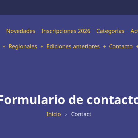
n
Novedades
Inscripciones 2026
Categorías
Ac
tion
Regionales
Ediciones anteriores
Contacto
Formulario de contact
Inicio
Contact