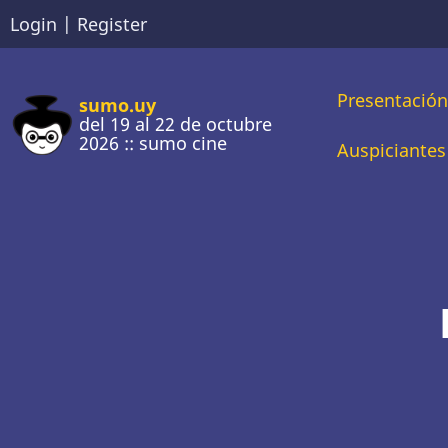
Pasar
Login
|
Register
al
contenido
Main
Presentació
principal
sumo.uy
del 19 al 22 de octubre
2026 :: sumo cine
naviga
Auspiciantes