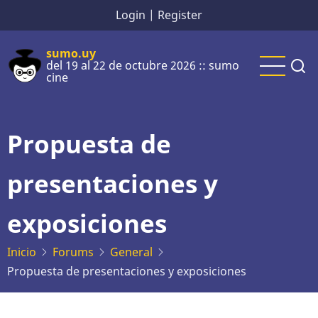
Pasar
Login
|
Register
al
contenido
sumo.uy
del 19 al 22 de octubre 2026 :: sumo
principal
cine
Propuesta de
presentaciones y
exposiciones
Inicio
Forums
General
Propuesta de presentaciones y exposiciones