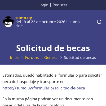
Pasar
Login
|
Register
al
contenido
sumo.uy
del 19 al 22 de octubre 2026 :: sumo
principal
cine
Solicitud de becas
Inicio
Forums
General
Solicitud de becas
Estimados, quedó habilitado el formulario para solicitar
beca de hospedaje y transporte en
https://sumo.uy/formulario/solicitud-de-beca
En la misma página podrán ver un documento con
bases y detalles de la convocatoria,