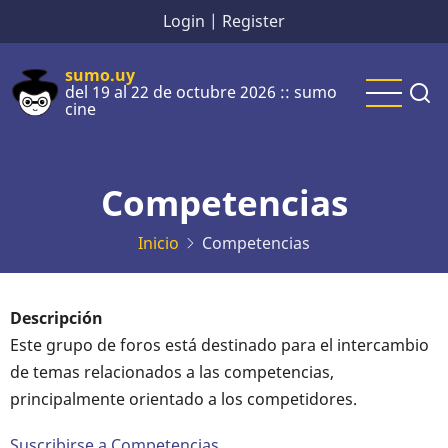
Pasar
Login
|
Register
al
contenido
sumo.uy
del 19 al 22 de octubre 2026 :: sumo
principal
cine
Competencias
Inicio
Competencias
Descripción
Este grupo de foros está destinado para el intercambio
de temas relacionados a las competencias,
principalmente orientado a los competidores.
Suscribirse a Competencias