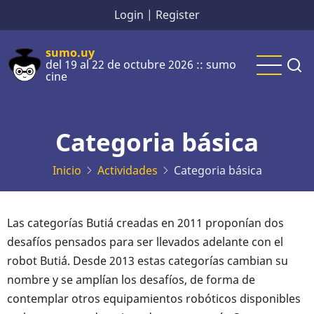
Pasar
Login
|
Register
al
contenido
sumo.uy
del 19 al 22 de octubre 2026 :: sumo
principal
cine
Categoria básica
Inicio
Actividades
Categoria básica
Las categorías Butiá creadas en 2011 proponían dos
desafíos pensados para ser llevados adelante con el
robot Butiá. Desde 2013 estas categorías cambian su
nombre y se amplían los desafíos, de forma de
contemplar otros equipamientos robóticos disponibles