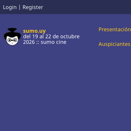
Pasar
Login
|
Register
al
contenido
Main
Presentació
principal
sumo.uy
del 19 al 22 de octubre
2026 :: sumo cine
naviga
Auspiciantes