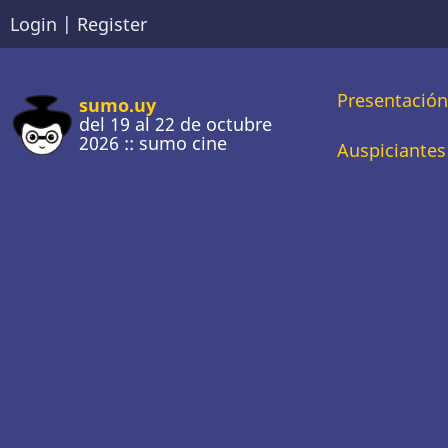
Pasar
Login
|
Register
al
contenido
Main
Presentació
principal
sumo.uy
del 19 al 22 de octubre
2026 :: sumo cine
naviga
Auspiciantes