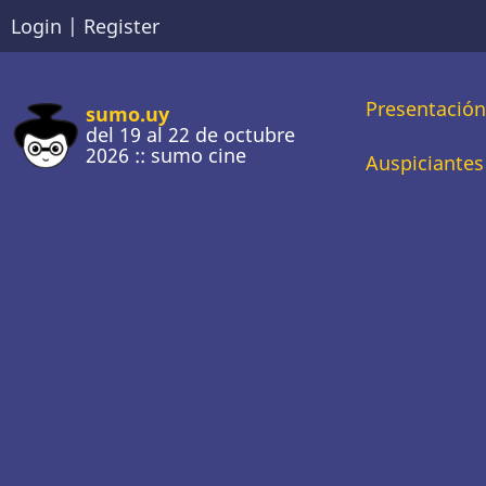
Pasar
Login
|
Register
al
contenido
Main
Presentació
principal
sumo.uy
del 19 al 22 de octubre
2026 :: sumo cine
naviga
Auspiciantes