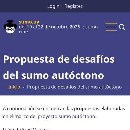
Pasar
Login
|
Register
al
contenido
sumo.uy
del 19 al 22 de octubre 2026 :: sumo
principal
cine
Propuesta de desafíos
del sumo autóctono
Inicio
Propuesta de desafíos del sumo autóctono
A continuación se encuetran las propuestas elaboradas
en el marco del
proyecto sumo autóctono
.
Liceo de Fray Marcos