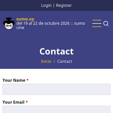
Pasar
Login
|
Register
al
contenido
sumo.uy
del 19 al 22 de octubre 2026 :: sumo
principal
cine
Contact
Inicio
Contact
Your Name
Your Email