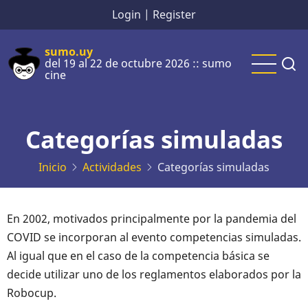
Pasar
Login
|
Register
al
contenido
sumo.uy
del 19 al 22 de octubre 2026 :: sumo
principal
cine
Categorías simuladas
Inicio
Actividades
Categorías simuladas
En 2002, motivados principalmente por la pandemia del
COVID se incorporan al evento competencias simuladas.
Al igual que en el caso de la competencia básica se
decide utilizar uno de los reglamentos elaborados por la
Robocup.