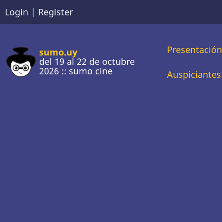
Pasar
Login
|
Register
al
contenido
Main
Presentació
principal
sumo.uy
del 19 al 22 de octubre
2026 :: sumo cine
naviga
Auspiciantes