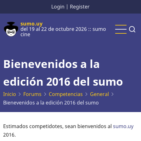
Pasar
Login
|
Register
al
contenido
sumo.uy
del 19 al 22 de octubre 2026 :: sumo
principal
cine
Bienevenidos a la
edición 2016 del sumo
Inicio
Forums
Competencias
General
Bienevenidos a la edición 2016 del sumo
Estimados competidotes, sean bienvenidos al
sumo.uy
2016.