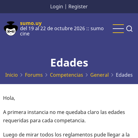
Pasar
Login
|
Register
al
contenido
sumo.uy
del 19 al 22 de octubre 2026 :: sumo
principal
cine
Edades
Inicio
Forums
Competencias
General
Edades
Hola,
A primera instancia no me quedaba claro las edades
requeridas para cada competancia.
Luego de mirar todos los reglamentos pude llegar a la