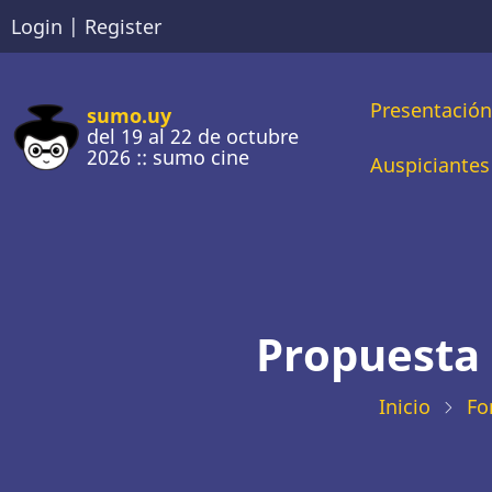
Pasar
Login
|
Register
al
contenido
Main
Presentació
principal
sumo.uy
del 19 al 22 de octubre
2026 :: sumo cine
naviga
Auspiciantes
Propuesta 
Inicio
Fo