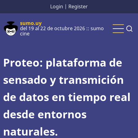
Pasar
Login
|
Register
al
contenido
sumo.uy
del 19 al 22 de octubre 2026 :: sumo
principal
cine
Proteo: plataforma de
sensado y transmición
de datos en tiempo real
desde entornos
naturales.