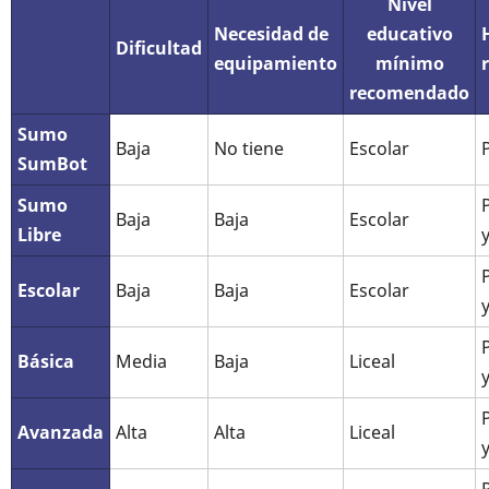
Nivel
Necesidad de
educativo
Dificultad
equipamiento
mínimo
recomendado
Sumo
Baja
No tiene
Escolar
SumBot
Sumo
Baja
Baja
Escolar
Libre
Escolar
Baja
Baja
Escolar
Básica
Media
Baja
Liceal
Avanzada
Alta
Alta
Liceal