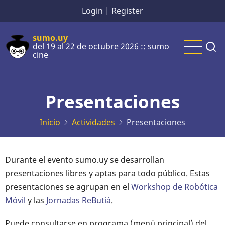
Pasar
Login
|
Register
al
contenido
sumo.uy
del 19 al 22 de octubre 2026 :: sumo
principal
cine
Presentaciones
Inicio
Actividades
Presentaciones
Durante el evento sumo.uy se desarrollan
presentaciones libres y aptas para todo público. Estas
presentaciones se agrupan en el
Workshop de Robótica
Móvil
y las
Jornadas ReButiá
.
Puede consultarse en programa (menú principal) del