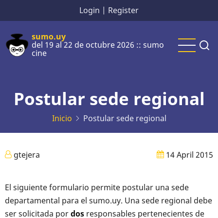
Pasar
Login
|
Register
al
contenido
sumo.uy
del 19 al 22 de octubre 2026 :: sumo
principal
cine
Postular sede regional
Inicio
Postular sede regional
gtejera
14 April 2015
El siguiente formulario permite postular una sede
departamental para el sumo.uy. Una sede regional debe
ser solicitada por
dos
responsables pertenecientes de