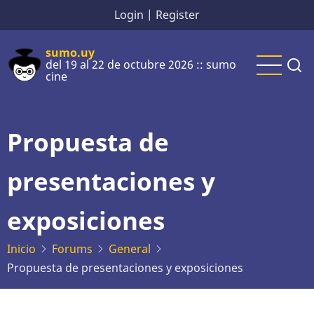
Pasar
Login
|
Register
al
contenido
sumo.uy
del 19 al 22 de octubre 2026 :: sumo
principal
cine
Propuesta de
presentaciones y
exposiciones
Inicio
Forums
General
Propuesta de presentaciones y exposiciones