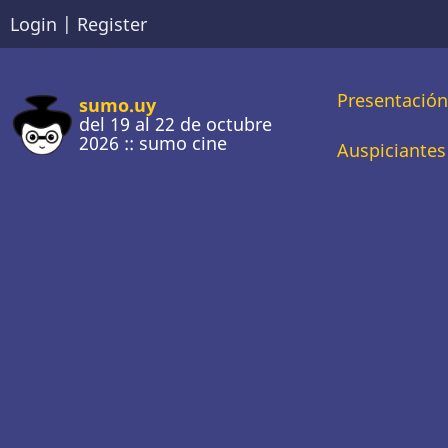
Pasar
Login
|
Register
al
contenido
Main
Presentació
principal
sumo.uy
del 19 al 22 de octubre
2026 :: sumo cine
naviga
Auspiciantes