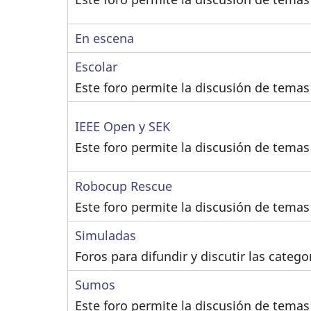
nuevos
No
En escena
envíos
hay
No
Escolar
nuevos
hay
Este foro permite la discusión de temas 
envíos
nuevos
No
IEEE Open y SEK
envíos
hay
Este foro permite la discusión de temas
nuevos
No
Robocup Rescue
envíos
hay
Este foro permite la discusión de temas
nuevos
No
Simuladas
envíos
hay
Foros para difundir y discutir las categ
nuevos
No
Sumos
envíos
hay
Este foro permite la discusión de tema