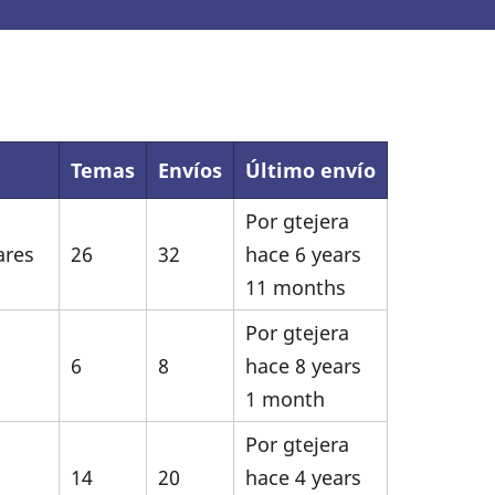
Temas
Envíos
Último envío
Por
gtejera
ares
26
32
hace 6 years
11 months
Por
gtejera
6
8
hace 8 years
1 month
Por
gtejera
14
20
hace 4 years