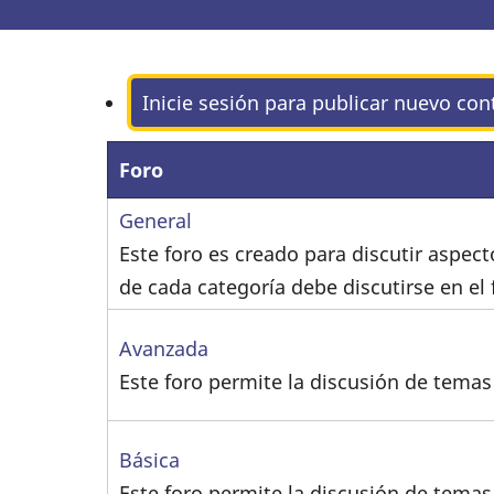
Inicie sesión para publicar nuevo con
Foro
No
General
hay
Este foro es creado para discutir aspect
nuevos
de cada categoría debe discutirse en el f
envíos
No
Avanzada
hay
Este foro permite la discusión de temas
nuevos
envíos
No
Básica
hay
Este foro permite la discusión de temas 