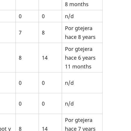
8 months
0
0
n/d
Por
gtejera
7
8
hace 8 years
Por
gtejera
8
14
hace 6 years
11 months
0
0
n/d
0
0
n/d
Por
gtejera
bot y
8
14
hace 7 years