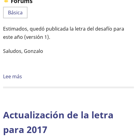
Forums
Básica
Estimados, quedó publicada la letra del desafío para
este año (versión 1).
Saludos, Gonzalo
Lee más
sobre
Letra
del
desafío
básico
Actualización de la letra
y
escolar
para 2017
-