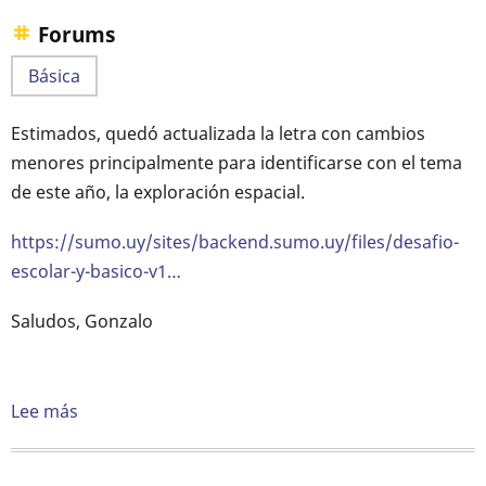
Hormigas
Forums
cortadoras
Básica
Estimados, quedó actualizada la letra con cambios
menores principalmente para identificarse con el tema
de este año, la exploración espacial.
https://sumo.uy/sites/backend.sumo.uy/files/desafio-
escolar-y-basico-v1…
Saludos, Gonzalo
Lee más
sobre
Actualización
de