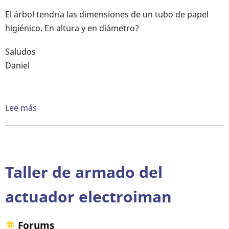
El árbol tendría las dimensiones de un tubo de papel
higiénico. En altura y en diámetro?
Saludos
Daniel
Lee más
sobre
Peso
de
la
pelotita
Taller de armado del
y
diametro
actuador electroiman
del
árbol
Forums