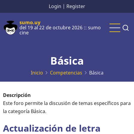
Pasar
Login
|
Register
al
contenido
sumo.uy
del 19 al 22 de octubre 2026 :: sumo
principal
cine
Básica
Inicio
Competencias
Básica
Descripción
Este foro permite la discusión de temas específicos para
la categoría Básica.
Actualización de letra