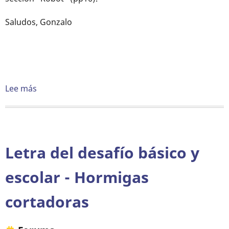
Saludos, Gonzalo
Lee más
sobre
Butiá
o
Lego
NXT
Letra del desafío básico y
escolar - Hormigas
cortadoras