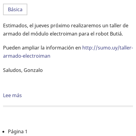
Básica
Estimados, el jueves próximo realizaremos un taller de
armado del módulo electroiman para el robot Butiá.
Pueden ampliar la información en
http://sumo.uy/taller-
armado-electroiman
Saludos, Gonzalo
Lee más
sobre
Taller
de
armado
del
Paginación
Página 1