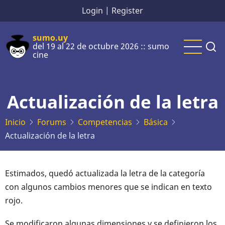
Pasar
Login
|
Register
al
contenido
sumo.uy
del 19 al 22 de octubre 2026 :: sumo
principal
cine
Actualización de la letra
Inicio
Forums
Competencias
Básica
Actualización de la letra
Estimados, quedó actualizada la letra de la categoría
con algunos cambios menores que se indican en texto
rojo.
Se modificaron algunas dimensiones y se definieron los