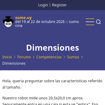
Pasar
Login
|
Register
al
contenido
sumo.uy
del 19 al 22 de octubre 2026 :: sumo
principal
cine
Dimensiones
Inicio
Forums
Competencias
Sumos
Dimensiones
Hola, queria preguntar sobre las caracteristicas referido
al tamaño.
Nuestro robot mide unos 20,5x20,0 cm aprox.
Seguramente entra en una caja si esta se "estira". Eso